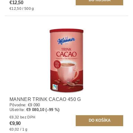
€12,50
€12,50 / 500 g
MANNER TRINK CACAO 450 G
Pôvodne:
€9 090
Ušetríte
:
€9 080,10 (–99 %)
€8,32 bez DPH
€9,90
€0,02 / 1 g