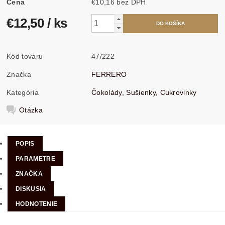
Cena
€10,16 bez DPH
€12,50
/ ks
Kód tovaru
47/222
Značka
FERRERO
Kategória
Čokolády, Sušienky, Cukrovinky
Otázka
POPIS
PARAMETRE
ZNAČKA
DISKUSIA
HODNOTENIE