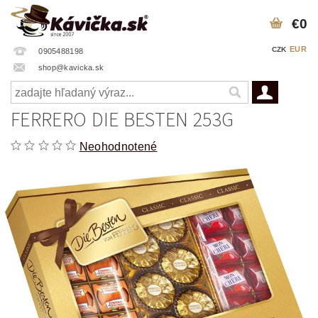
€0
EUR
CZK
0905488198
shop@kavicka.sk
FERRERO DIE BESTEN 253G
Neohodnotené