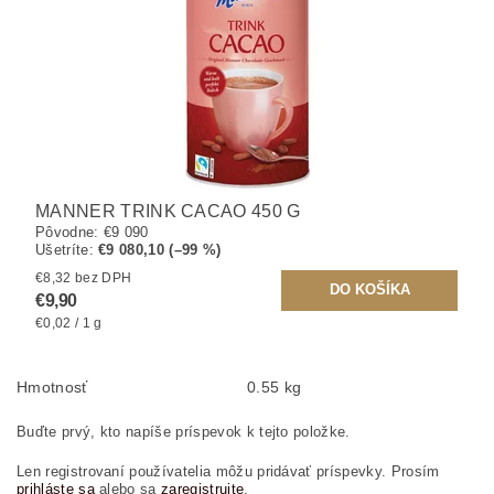
MANNER TRINK CACAO 450 G
Pôvodne:
€9 090
Ušetríte
:
€9 080,10 (–99 %)
€8,32 bez DPH
€9,90
€0,02 / 1 g
Hmotnosť
0.55 kg
Buďte prvý, kto napíše príspevok k tejto položke.
Len registrovaní používatelia môžu pridávať príspevky. Prosím
prihláste sa
alebo sa
zaregistrujte
.