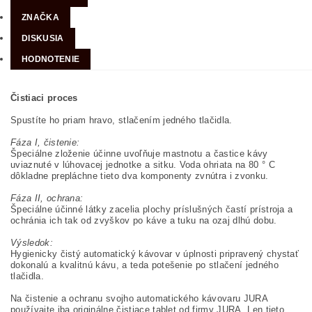
ZNAČKA
DISKUSIA
HODNOTENIE
Čistiaci proces
Spustíte ho priam hravo, stlačením jedného tlačidla.
Fáza I, čistenie:
Špeciálne zloženie účinne uvoľňuje mastnotu a častice kávy
uviaznuté v lúhovacej jednotke a sitku. Voda ohriata na 80 ° C
dôkladne prepláchne tieto dva komponenty zvnútra i zvonku.
Fáza II, ochrana:
Špeciálne účinné látky zacelia plochy príslušných častí prístroja a
ochránia ich tak od zvyškov po káve a tuku na ozaj dlhú dobu.
Výsledok:
Hygienicky čistý automatický kávovar v úplnosti pripravený chystať
dokonalú a kvalitnú kávu, a teda potešenie po stlačení jedného
tlačidla.
Na čistenie a ochranu svojho automatického kávovaru JURA
používajte iba originálne čistiace tablet od firmy JURA. Len tieto