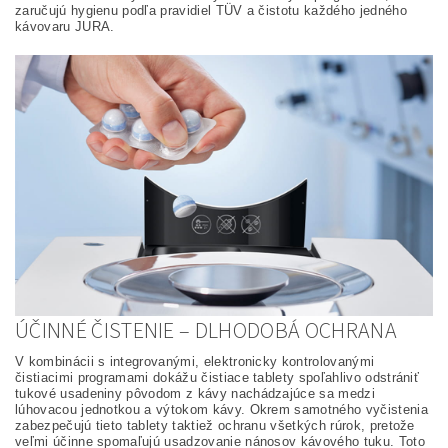
zaručujú hygienu podľa pravidiel TÜV a čistotu každého jedného
kávovaru JURA.
ÚČINNÉ ČISTENIE – DLHODOBÁ OCHRANA
V kombinácii s integrovanými, elektronicky kontrolovanými
čistiacimi programami dokážu čistiace tablety spoľahlivo odstrániť
tukové usadeniny pôvodom z kávy nachádzajúce sa medzi
lúhovacou jednotkou a výtokom kávy. Okrem samotného vyčistenia
zabezpečujú tieto tablety taktiež ochranu všetkých rúrok, pretože
veľmi účinne spomaľujú usadzovanie nánosov kávového tuku. Toto