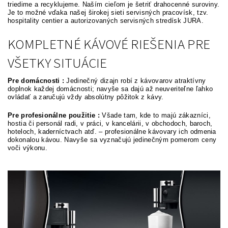
triedime a recyklujeme. Naším cieľom je šetriť drahocenné suroviny.
Je to možné vďaka našej širokej sieti servisných pracovísk, tzv.
hospitality centier a autorizovaných servisných stredísk JURA.
KOMPLETNÉ KÁVOVÉ RIEŠENIA PRE
VŠETKY SITUÁCIE
Pre domácnosti :
Jedinečný dizajn robí z kávovarov atraktívny
doplnok každej domácnosti; navyše sa dajú až neuveriteľne ľahko
ovládať a zaručujú vždy absolútny pôžitok z kávy.
Pre profesionálne použitie :
Všade tam, kde to majú zákazníci,
hostia či personál radi, v práci, v kancelárii, v obchodoch, baroch,
hoteloch, kaderníctvach atď. – profesionálne kávovary ich odmenia
dokonalou kávou. Navyše sa vyznačujú jedinečným pomerom ceny
voči výkonu.