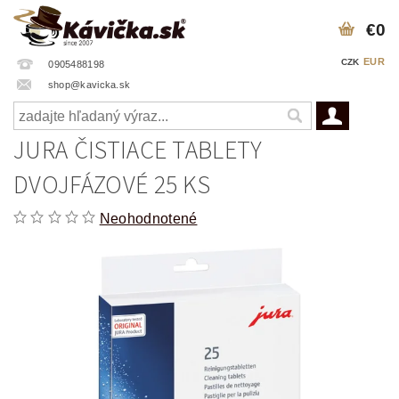
€0
EUR
CZK
0905488198
shop@kavicka.sk
JURA ČISTIACE TABLETY
DVOJFÁZOVÉ 25 KS
Neohodnotené