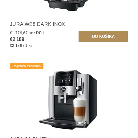
JURA WE8 DARK INOX
€1 779,67 bez DPH
€2 189
€2 189 / 1 ks
Doprava zadarmo