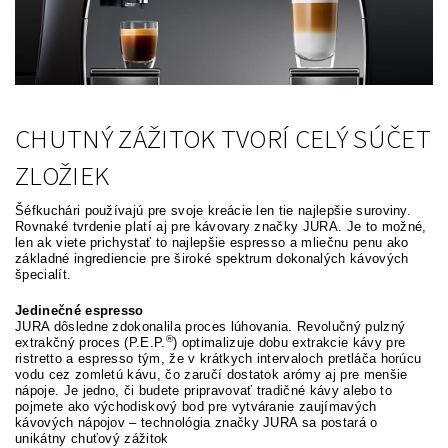
CHUTNÝ ZÁŽITOK TVORÍ CELÝ SÚČET
ZLOŽIEK
Šéfkuchári používajú pre svoje kreácie len tie najlepšie suroviny.
Rovnaké tvrdenie platí aj pre kávovary značky JURA. Je to možné,
len ak viete prichystať to najlepšie espresso a mliečnu penu ako
základné ingrediencie pre široké spektrum dokonalých kávových
špecialít.
Jedinečné espresso
JURA dôsledne zdokonalila proces lúhovania. Revolučný pulzný
®
extrakčný proces (P.E.P.
) optimalizuje dobu extrakcie kávy pre
ristretto a espresso tým, že v krátkych intervaloch pretláča horúcu
vodu cez zomletú kávu, čo zaručí dostatok arómy aj pre menšie
nápoje. Je jedno, či budete pripravovať tradičné kávy alebo to
pojmete ako východiskový bod pre vytváranie zaujímavých
kávových nápojov – technológia značky JURA sa postará o
unikátny chuťový zážitok