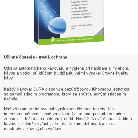
Účinné čistenie - trvalá ochrana
Údržba automatického kávovaru a hygiena pri narábaní s mliekom,
kávou a vodou sú kľúčom k udržaniu veľmi vysokej úrovne kvality
kávy.
Každý kávovar JURA disponuje bezúdržbovou lúhovacou jednotkou
so samočistiacim programom, ktorý sa spúšťa jedným stlačením
tlačidla.
Náš výskumný tím vyvinul vynikajúce čistiace tablety. Ich
intenzívna účinnosť spočíva v tom, že sa nám podarilo poriadne
znásobiť ich čistiaci i ochranný efekt. Nová 2fázová čistiaca tableta
kávovar nielenže vyčistí, ale taktiež zamedzí usádzaniu sa
mastnoty z kávových zvyškov.