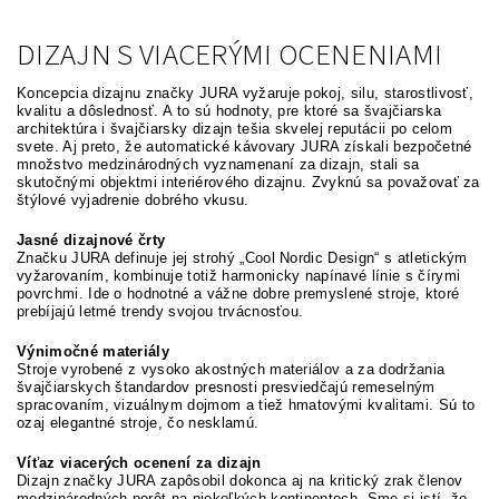
DIZAJN S VIACERÝMI OCENENIAMI
Koncepcia dizajnu značky JURA vyžaruje pokoj, silu, starostlivosť,
kvalitu a dôslednosť. A to sú hodnoty, pre ktoré sa švajčiarska
architektúra i švajčiarsky dizajn tešia skvelej reputácii po celom
svete. Aj preto, že automatické kávovary JURA získali bezpočetné
množstvo medzinárodných vyznamenaní za dizajn, stali sa
skutočnými objektmi interiérového dizajnu. Zvyknú sa považovať za
štýlové vyjadrenie dobrého vkusu.
Jasné dizajnové črty
Značku JURA definuje jej strohý „Cool Nordic Design“ s atletickým
vyžarovaním, kombinuje totiž harmonicky napínavé línie s čírymi
povrchmi. Ide o hodnotné a vážne dobre premyslené stroje, ktoré
prebíjajú letmé trendy svojou trvácnosťou.
Výnimočné materiály
Stroje vyrobené z vysoko akostných materiálov a za dodržania
švajčiarskych štandardov presnosti presviedčajú remeselným
spracovaním, vizuálnym dojmom a tiež hmatovými kvalitami. Sú to
ozaj elegantné stroje, čo nesklamú.
Víťaz viacerých ocenení za dizajn
Dizajn značky JURA zapôsobil dokonca aj na kritický zrak členov
medzinárodných porôt na niekoľkých kontinentoch. Sme si istí, že