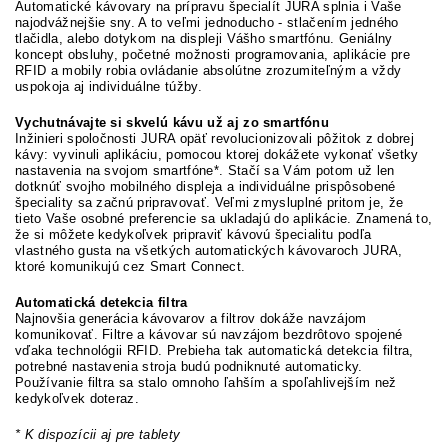
Automatické kávovary na prípravu špecialít JURA splnia i Vaše
najodvážnejšie sny. A to veľmi jednoducho - stlačením jedného
tlačidla, alebo dotykom na displeji Vášho smartfónu. Geniálny
koncept obsluhy, početné možnosti programovania, aplikácie pre
RFID a mobily robia ovládanie absolútne zrozumiteľným a vždy
uspokoja aj individuálne túžby.
Vychutnávajte si skvelú kávu už aj zo smartfónu
Inžinieri spoločnosti JURA opäť revolucionizovali pôžitok z dobrej
kávy: vyvinuli aplikáciu, pomocou ktorej dokážete vykonať všetky
nastavenia na svojom smartfóne*. Stačí sa Vám potom už len
dotknúť svojho mobilného displeja a individuálne prispôsobené
špeciality sa začnú pripravovať. Veľmi zmysluplné pritom je, že
tieto Vaše osobné preferencie sa ukladajú do aplikácie. Znamená to,
že si môžete kedykoľvek pripraviť kávovú špecialitu podľa
vlastného gusta na všetkých automatických kávovaroch JURA,
ktoré komunikujú cez Smart Connect.
Automatická detekcia filtra
Najnovšia generácia kávovarov a filtrov dokáže navzájom
komunikovať. Filtre a kávovar sú navzájom bezdrôtovo spojené
vďaka technológii RFID. Prebieha tak automatická detekcia filtra,
potrebné nastavenia stroja budú podniknuté automaticky.
Používanie filtra sa stalo omnoho ľahším a spoľahlivejším než
kedykoľvek doteraz.
* K dispozícii aj pre tablety