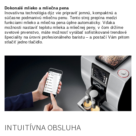
Dokonalé mlieko a mliečna pena
Inovatívna technológia dýz vie pripraviť jemnú, kompaktnú a
súčasne podmanivú mliečnu penu. Tento stroj prepína medzi
funkciami mlieko a mliečna pena úplne automaticky. Vďaka
možnosti nastaviť teplotu mlieka a mliečnej peny, v čom držíme
svetové prvenstvo, máte možnosť vyrábať sofistikované trendové
špeciality na úrovni profesionálneho baristu – a postačí Vám pritom
stlačiť jedno tlačidlo.
INTUITÍVNA OBSLUHA