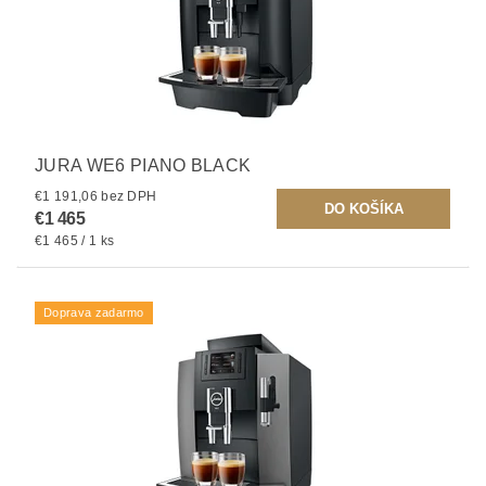
JURA WE6 PIANO BLACK
€1 191,06 bez DPH
€1 465
€1 465 / 1 ks
Doprava zadarmo