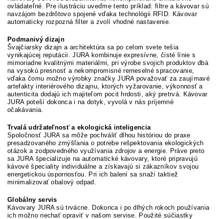
ovládateľné. Pre ilustráciu uveďme tento príklad: filtre a kávovar sú
navzájom bezdrôtovo spojené vďaka technológii RFID. Kávovar
automaticky rozpozná filter a zvolí vhodné nastavenie.
Podmanivý dizajn
Švajčiarsky dizajn a architektúra sa po celom svete tešia
vynikajúcej reputácii. JURA kombinuje expresívne, čisté línie s
mimoriadne kvalitnými materiálmi, pri výrobe svojich produktov dbá
na vysokú presnosť a nekompromisné remeselné spracovanie,
vďaka čomu možno výrobky značky JURA považovať za zaujímavé
artefakty interiérového dizajnu, ktorých vyžarovanie, výkonnosť a
autenticita dodajú ich majiteľom pocit hrdosti, aký pretrvá. Kávovar
JURA poteší dokonca i na dotyk, vyvolá v nás príjemné
očakávania.
Trvalá udržateľnosť a ekologická inteligencia
Spoločnosť JURA sa môže pochváliť dlhou históriou do praxe
presadzovaného zmýšľania o potrebe rešpektovania ekologických
otázok a zodpovedného využívania zdrojov a energie. Práve preto
sa JURA špecializuje na automatické kávovary, ktoré pripravujú
kávové špeciality individuálne a získavajú si zákazníkov svojou
energetickou úspornosťou. Pri ich balení sa snaží taktiež
minimalizovať obalový odpad.
Globálny servis
Kávovary JURA sú trvácne. Dokonca i po dlhých rokoch používania
ich možno nechať opraviť v našom servise. Použité súčiastky