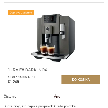
Doprava zadarmo
JURA E8 DARK INOX
€1 015,45 bez DPH
€1 249
Čistenie
Áno
Buďte prvý, kto napíše príspevok k tejto položke.