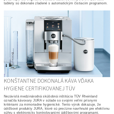
tablety sú dokonale zladené s automatickým čistiacim programom.
KONŠTANTNE DOKONALÁ KÁVA VĎAKA
HYGIENE CERTIFIKOVANEJ TÜV
Nezávislá medzinárodná skúšobná inštitúcia TÜV Rheinland
označila kávovary JURA v súlade so svojimi veľmi prísnymi
kritériami za mimoriadne hygienické. Tento výrok dokazuje, že
údržbové produkty JURA, ktoré sú precízne navrhnuté pre efektívnu
súhru s elektronicky kontrolovanými údržbovými programami,