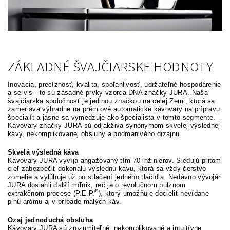
ZÁKLADNÉ ŠVAJČIARSKE HODNOTY
Inovácia, precíznosť, kvalita, spoľahlivosť, udržateľné hospodárenie
a servis - to sú zásadné prvky vzorca DNA značky JURA. Naša
švajčiarska spoločnosť je jedinou značkou na celej Zemi, ktorá sa
zameriava výhradne na prémiové automatické kávovary na prípravu
špecialít a jasne sa vymedzuje ako špecialista v tomto segmente.
Kávovary značky JURA sú odjakživa synonymom skvelej výslednej
kávy, nekomplikovanej obsluhy a podmanivého dizajnu.
Skvelá výsledná káva
Kávovary JURA vyvíja angažovaný tím 70 inžinierov. Sledujú pritom
cieľ zabezpečiť dokonalú výslednú kávu, ktorá sa vždy čerstvo
zomelie a vylúhuje už po stlačení jedného tlačidla. Nedávno vývojári
JURA dosiahli ďalší míľnik, reč je o revolučnom pulznom
®
extrakčnom procese (P.E.P.
), ktorý umožňuje docieliť nevídane
plnú arómu aj v prípade malých káv.
Ozaj jednoduchá obsluha
Kávovary JURA sú zrozumiteľné, nekomplikované a intuitívne