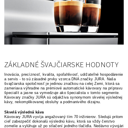
ZÁKLADNÉ ŠVAJČIARSKE HODNOTY
Inovácia, precíznosť, kvalita, spoľahlivosť, udržateľné hospodárenie
a servis - to sú zásadné prvky vzorca DNA značky JURA. Naša
švajčiarska spoločnosť je jedinou značkou na celej Zemi, ktorá sa
zameriava výhradne na prémiové automatické kávovary na prípravu
špecialít a jasne sa vymedzuje ako špecialista v tomto segmente.
Kávovary značky JURA sú odjakživa synonymom skvelej výslednej
kávy, nekomplikovanej obsluhy a podmanivého dizajnu.
Skvelá výsledná káva
Kávovary JURA vyvíja angažovaný tím 70 inžinierov. Sledujú pritom
cieľ zabezpečiť dokonalú výslednú kávu, ktorá sa vždy čerstvo
zomelie a vylúhuje už po stlačení jedného tlačidla. Nedávno vývojári