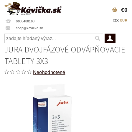
€0
EUR
CZK
0905488198
shop@kavicka.sk
JURA DVOJFÁZOVÉ ODVÁPŇOVACIE
TABLETY 3X3
Neohodnotené