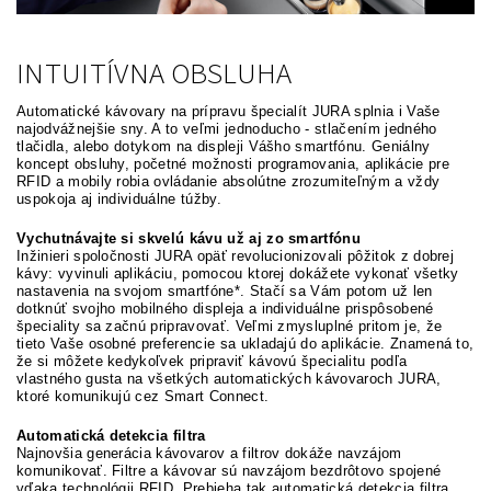
INTUITÍVNA OBSLUHA
Automatické kávovary na prípravu špecialít JURA splnia i Vaše
najodvážnejšie sny. A to veľmi jednoducho - stlačením jedného
tlačidla, alebo dotykom na displeji Vášho smartfónu. Geniálny
koncept obsluhy, početné možnosti programovania, aplikácie pre
RFID a mobily robia ovládanie absolútne zrozumiteľným a vždy
uspokoja aj individuálne túžby.
Vychutnávajte si skvelú kávu už aj zo smartfónu
Inžinieri spoločnosti JURA opäť revolucionizovali pôžitok z dobrej
kávy: vyvinuli aplikáciu, pomocou ktorej dokážete vykonať všetky
nastavenia na svojom smartfóne*. Stačí sa Vám potom už len
dotknúť svojho mobilného displeja a individuálne prispôsobené
špeciality sa začnú pripravovať. Veľmi zmysluplné pritom je, že
tieto Vaše osobné preferencie sa ukladajú do aplikácie. Znamená to,
že si môžete kedykoľvek pripraviť kávovú špecialitu podľa
vlastného gusta na všetkých automatických kávovaroch JURA,
ktoré komunikujú cez Smart Connect.
Automatická detekcia filtra
Najnovšia generácia kávovarov a filtrov dokáže navzájom
komunikovať. Filtre a kávovar sú navzájom bezdrôtovo spojené
vďaka technológii RFID. Prebieha tak automatická detekcia filtra,