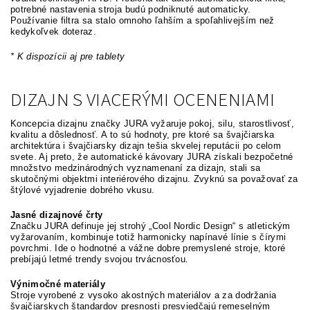
potrebné nastavenia stroja budú podniknuté automaticky.
Používanie filtra sa stalo omnoho ľahším a spoľahlivejším než
kedykoľvek doteraz.
* K dispozícii aj pre tablety
DIZAJN S VIACERÝMI OCENENIAMI
Koncepcia dizajnu značky JURA vyžaruje pokoj, silu, starostlivosť,
kvalitu a dôslednosť. A to sú hodnoty, pre ktoré sa švajčiarska
architektúra i švajčiarsky dizajn tešia skvelej reputácii po celom
svete. Aj preto, že automatické kávovary JURA získali bezpočetné
množstvo medzinárodných vyznamenaní za dizajn, stali sa
skutočnými objektmi interiérového dizajnu. Zvyknú sa považovať za
štýlové vyjadrenie dobrého vkusu.
Jasné dizajnové črty
Značku JURA definuje jej strohý „Cool Nordic Design“ s atletickým
vyžarovaním, kombinuje totiž harmonicky napínavé línie s čírymi
povrchmi. Ide o hodnotné a vážne dobre premyslené stroje, ktoré
prebíjajú letmé trendy svojou trvácnosťou.
Výnimočné materiály
Stroje vyrobené z vysoko akostných materiálov a za dodržania
švajčiarskych štandardov presnosti presviedčajú remeselným