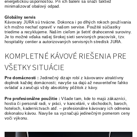
energetickou úspornosťou. Pri ich balení sa snaží taktiež
minimalizovať obalový odpad.
Globálny servis
Kávovary JURA sú trvácne. Dokonca i po dlhých rokoch používania
ich možno nechať opraviť v našom servise. Použité súčiastky
triedime a recyklujeme. Naším cieľom je šetriť drahocenné suroviny.
Je to možné vďaka našej širokej sieti servisných pracovísk, tzv.
hospitality centier a autorizovaných servisných stredísk JURA.
KOMPLETNÉ KÁVOVÉ RIEŠENIA PRE
VŠETKY SITUÁCIE
Pre domácnosti :
Jedinečný dizajn robí z kávovarov atraktívny
doplnok každej domácnosti; navyše sa dajú až neuveriteľne ľahko
ovládať a zaručujú vždy absolútny pôžitok z kávy.
Pre profesionálne použitie :
Všade tam, kde to majú zákazníci,
hostia či personál radi, v práci, v kancelárii, v obchodoch, baroch,
hoteloch, kaderníctvach atď. – profesionálne kávovary ich odmenia
dokonalou kávou. Navyše sa vyznačujú jedinečným pomerom ceny
voči výkonu.