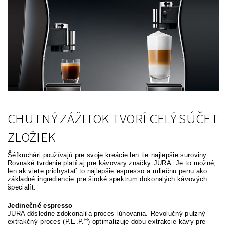
CHUTNÝ ZÁŽITOK TVORÍ CELÝ SÚČET
ZLOŽIEK
Šéfkuchári používajú pre svoje kreácie len tie najlepšie suroviny.
Rovnaké tvrdenie platí aj pre kávovary značky JURA. Je to možné,
len ak viete prichystať to najlepšie espresso a mliečnu penu ako
základné ingrediencie pre široké spektrum dokonalých kávových
špecialít.
Jedinečné espresso
JURA dôsledne zdokonalila proces lúhovania. Revolučný pulzný
®
extrakčný proces (P.E.P.
) optimalizuje dobu extrakcie kávy pre