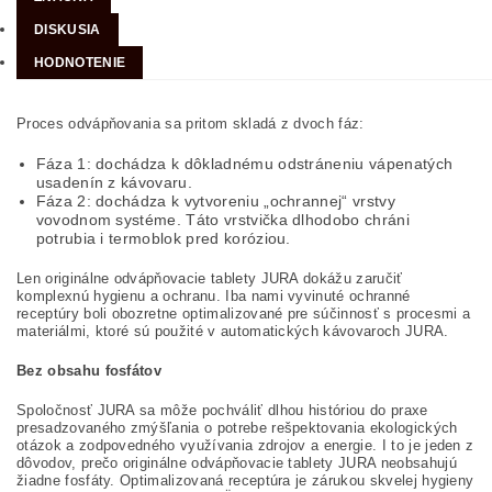
DISKUSIA
HODNOTENIE
Proces odvápňovania sa pritom skladá z dvoch fáz:
Fáza 1: dochádza k dôkladnému odstráneniu vápenatých
usadenín z kávovaru.
Fáza 2: dochádza k vytvoreniu „ochrannej“ vrstvy
vovodnom systéme. Táto vrstvička dlhodobo chráni
potrubia i termoblok pred koróziou.
Len originálne odvápňovacie tablety JURA dokážu zaručiť
komplexnú hygienu a ochranu. Iba nami vyvinuté ochranné
receptúry boli obozretne optimalizované pre súčinnosť s procesmi a
materiálmi, ktoré sú použité v automatických kávovaroch JURA.
Bez obsahu fosfátov
Spoločnosť JURA sa môže pochváliť dlhou históriou do praxe
presadzovaného zmýšľania o potrebe rešpektovania ekologických
otázok a zodpovedného využívania zdrojov a energie. I to je jeden z
dôvodov, prečo originálne odvápňovacie tablety JURA neobsahujú
žiadne fosfáty. Optimalizovaná receptúra je zárukou skvelej hygieny