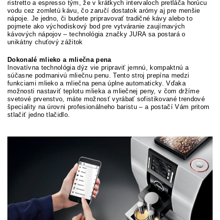
ristretto a espresso tým, že v krátkych intervaloch pretláča horúcu
vodu cez zomletú kávu, čo zaručí dostatok arómy aj pre menšie
nápoje. Je jedno, či budete pripravovať tradičné kávy alebo to
pojmete ako východiskový bod pre vytváranie zaujímavých
kávových nápojov – technológia značky JURA sa postará o
unikátny chuťový zážitok
Dokonalé mlieko a mliečna pena
Inovatívna technológia dýz vie pripraviť jemnú, kompaktnú a
súčasne podmanivú mliečnu penu. Tento stroj prepína medzi
funkciami mlieko a mliečna pena úplne automaticky. Vďaka
možnosti nastaviť teplotu mlieka a mliečnej peny, v čom držíme
svetové prvenstvo, máte možnosť vyrábať sofistikované trendové
špeciality na úrovni profesionálneho baristu – a postačí Vám pritom
stlačiť jedno tlačidlo.