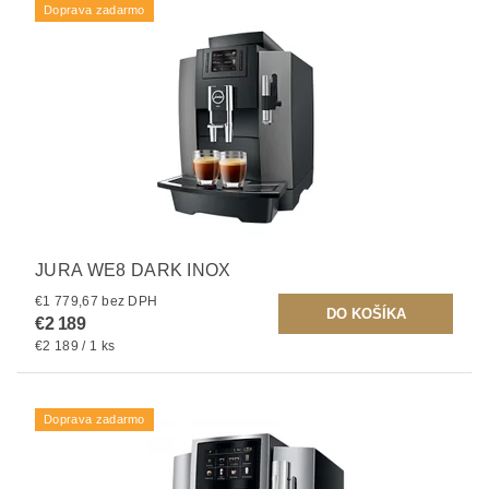
Doprava zadarmo
JURA WE8 DARK INOX
€1 779,67 bez DPH
€2 189
€2 189 / 1 ks
Doprava zadarmo