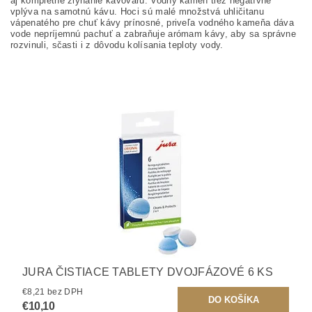
aj kompletné zlyhanie kávovaru. Vodný kameň tiež negatívne
vplýva na samotnú kávu. Hoci sú malé množstvá uhličitanu
vápenatého pre chuť kávy prínosné, priveľa vodného kameňa dáva
vode nepríjemnú pachuť a zabraňuje arómam kávy, aby sa správne
rozvinuli, sčasti i z dôvodu kolísania teploty vody.
JURA ČISTIACE TABLETY DVOJFÁZOVÉ 6 KS
€8,21 bez DPH
€10,10