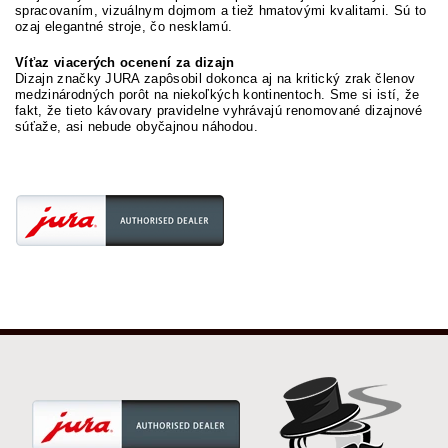
spracovaním, vizuálnym dojmom a tiež hmatovými kvalitami. Sú to
ozaj elegantné stroje, čo nesklamú.
Víťaz viacerých ocenení za dizajn
Dizajn značky JURA zapôsobil dokonca aj na kritický zrak členov
medzinárodných porôt na niekoľkých kontinentoch. Sme si istí, že
fakt, že tieto kávovary pravidelne vyhrávajú renomované dizajnové
súťaže, asi nebude obyčajnou náhodou.