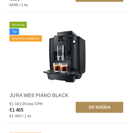
€999 / 1 ks
Novinka
Tip
Doprava zadarmo
JURA WE6 PIANO BLACK
€1 191,06 bez DPH
€1 465
€1 465 / 1 ks