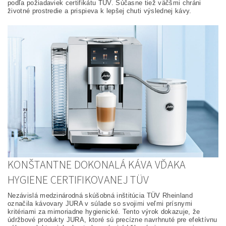
podľa požiadaviek certifikátu TÜV. Súčasne tiež väčšmi chráni
životné prostredie a prispieva k lepšej chuti výslednej kávy.
KONŠTANTNE DOKONALÁ KÁVA VĎAKA
HYGIENE CERTIFIKOVANEJ TÜV
Nezávislá medzinárodná skúšobná inštitúcia TÜV Rheinland
označila kávovary JURA v súlade so svojimi veľmi prísnymi
kritériami za mimoriadne hygienické. Tento výrok dokazuje, že
údržbové produkty JURA, ktoré sú precízne navrhnuté pre efektívnu