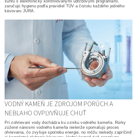
súhru s elektronicky kontrolovanými údržbovými programami,
zaručujú hygienu podľa pravidiel TÜV a čistotu každého jedného
kávovaru JURA.
VODNÝ KAMEŇ JE ZDROJOM PORÚCH A
NEBLAHO OVPLYVŇUJE CHUŤ
Pri zohrievaní vody dochádza ku vzniku vodného kameňa. Rúrky
zúžené nánosmi vodného kameňa nielenže spomaľujú proces
ohrievania, čo zvyšuje spotrebu energie, no môžu niekedy zapríčiniť