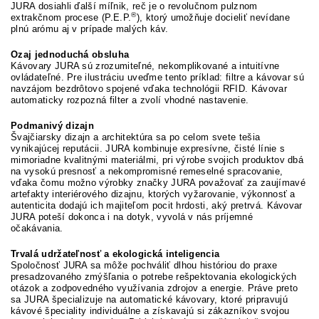
JURA dosiahli ďalší míľnik, reč je o revolučnom pulznom
®
extrakčnom procese (P.E.P.
), ktorý umožňuje docieliť nevídane
plnú arómu aj v prípade malých káv.
Ozaj jednoduchá obsluha
Kávovary JURA sú zrozumiteľné, nekomplikované a intuitívne
ovládateľné. Pre ilustráciu uveďme tento príklad: filtre a kávovar sú
navzájom bezdrôtovo spojené vďaka technológii RFID. Kávovar
automaticky rozpozná filter a zvolí vhodné nastavenie.
Podmanivý dizajn
Švajčiarsky dizajn a architektúra sa po celom svete tešia
vynikajúcej reputácii. JURA kombinuje expresívne, čisté línie s
mimoriadne kvalitnými materiálmi, pri výrobe svojich produktov dbá
na vysokú presnosť a nekompromisné remeselné spracovanie,
vďaka čomu možno výrobky značky JURA považovať za zaujímavé
artefakty interiérového dizajnu, ktorých vyžarovanie, výkonnosť a
autenticita dodajú ich majiteľom pocit hrdosti, aký pretrvá. Kávovar
JURA poteší dokonca i na dotyk, vyvolá v nás príjemné
očakávania.
Trvalá udržateľnosť a ekologická inteligencia
Spoločnosť JURA sa môže pochváliť dlhou históriou do praxe
presadzovaného zmýšľania o potrebe rešpektovania ekologických
otázok a zodpovedného využívania zdrojov a energie. Práve preto
sa JURA špecializuje na automatické kávovary, ktoré pripravujú
kávové špeciality individuálne a získavajú si zákazníkov svojou