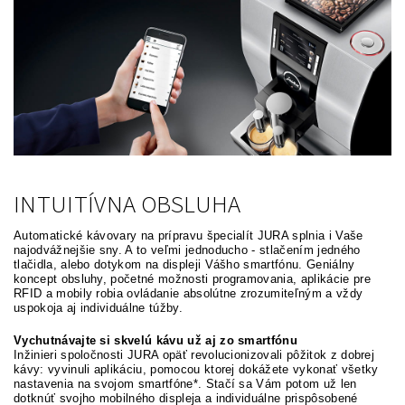
INTUITÍVNA OBSLUHA
Automatické kávovary na prípravu špecialít JURA splnia i Vaše
najodvážnejšie sny. A to veľmi jednoducho - stlačením jedného
tlačidla, alebo dotykom na displeji Vášho smartfónu. Geniálny
koncept obsluhy, početné možnosti programovania, aplikácie pre
RFID a mobily robia ovládanie absolútne zrozumiteľným a vždy
uspokoja aj individuálne túžby.
Vychutnávajte si skvelú kávu už aj zo smartfónu
Inžinieri spoločnosti JURA opäť revolucionizovali pôžitok z dobrej
kávy: vyvinuli aplikáciu, pomocou ktorej dokážete vykonať všetky
nastavenia na svojom smartfóne*. Stačí sa Vám potom už len
dotknúť svojho mobilného displeja a individuálne prispôsobené