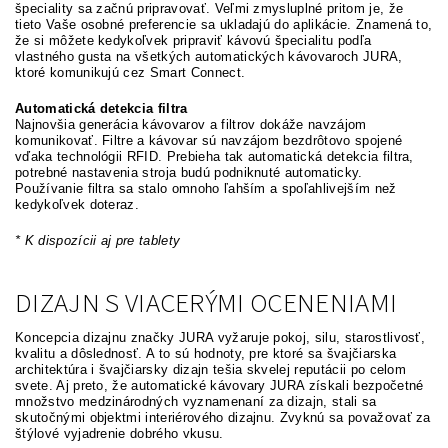
špeciality sa začnú pripravovať. Veľmi zmysluplné pritom je, že
tieto Vaše osobné preferencie sa ukladajú do aplikácie. Znamená to,
že si môžete kedykoľvek pripraviť kávovú špecialitu podľa
vlastného gusta na všetkých automatických kávovaroch JURA,
ktoré komunikujú cez Smart Connect.
Automatická detekcia filtra
Najnovšia generácia kávovarov a filtrov dokáže navzájom
komunikovať. Filtre a kávovar sú navzájom bezdrôtovo spojené
vďaka technológii RFID. Prebieha tak automatická detekcia filtra,
potrebné nastavenia stroja budú podniknuté automaticky.
Používanie filtra sa stalo omnoho ľahším a spoľahlivejším než
kedykoľvek doteraz.
* K dispozícii aj pre tablety
DIZAJN S VIACERÝMI OCENENIAMI
Koncepcia dizajnu značky JURA vyžaruje pokoj, silu, starostlivosť,
kvalitu a dôslednosť. A to sú hodnoty, pre ktoré sa švajčiarska
architektúra i švajčiarsky dizajn tešia skvelej reputácii po celom
svete. Aj preto, že automatické kávovary JURA získali bezpočetné
množstvo medzinárodných vyznamenaní za dizajn, stali sa
skutočnými objektmi interiérového dizajnu. Zvyknú sa považovať za
štýlové vyjadrenie dobrého vkusu.