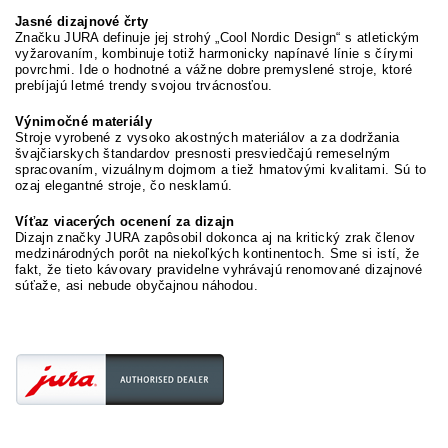
Jasné dizajnové črty
Značku JURA definuje jej strohý „Cool Nordic Design“ s atletickým
vyžarovaním, kombinuje totiž harmonicky napínavé línie s čírymi
povrchmi. Ide o hodnotné a vážne dobre premyslené stroje, ktoré
prebíjajú letmé trendy svojou trvácnosťou.
Výnimočné materiály
Stroje vyrobené z vysoko akostných materiálov a za dodržania
švajčiarskych štandardov presnosti presviedčajú remeselným
spracovaním, vizuálnym dojmom a tiež hmatovými kvalitami. Sú to
ozaj elegantné stroje, čo nesklamú.
Víťaz viacerých ocenení za dizajn
Dizajn značky JURA zapôsobil dokonca aj na kritický zrak členov
medzinárodných porôt na niekoľkých kontinentoch. Sme si istí, že
fakt, že tieto kávovary pravidelne vyhrávajú renomované dizajnové
súťaže, asi nebude obyčajnou náhodou.