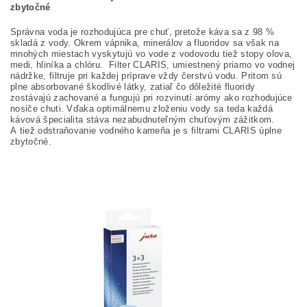
zbytočné
Správna voda je rozhodujúca pre chuť, pretože káva sa z 98 %
skladá z vody. Okrem vápnika, minerálov a fluoridov sa však na
mnohých miestach vyskytujú vo vode z vodovodu tiež stopy olova,
medi, hliníka a chlóru. Filter CLARIS, umiestnený priamo vo vodnej
nádržke, filtruje pri každej príprave vždy čerstvú vodu. Pritom sú
plne absorbované škodlivé látky, zatiaľ čo dôležité fluoridy
zostávajú zachované a fungujú pri rozvinutí arómy ako rozhodujúce
nosiče chuti. Vďaka optimálnemu zloženiu vody sa teda každá
kávová špecialita stáva nezabudnuteľným chuťovým zážitkom.
A tiež odstraňovanie vodného kameňa je s filtrami CLARIS úplne
zbytočné.