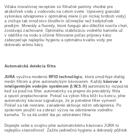
Vďaka inovatívnej receptúre sú filtračné patróny vhodné pre
akúkoľvek vodu z vodovodu na celom svete. Upravený granulát
vykonáva odvápnenie v optimálnej miere (i pri nízkej tvrdosti vody)
a znižuje tak množstvo škodlivín účinnejšie než kedykoľvek
predtým. Minerály a fluoridy, ktoré fungujú ako dôležité nosiče chuti,
zostávajú zachované. Optimálnu stabilizáciu vodného kameňa už
v nádržke na vodu a účinné filtrovanie počas prípravy kávy
zabezpečuje najlepšiu hygienu a optimálnu kvalitu vody pre
dokonalú arómu kávy.
Automatická detekcia filtra
JURA
využíva modernú
RFID technológiu
, ktorá umožňuje dialóg
medzi filtrom a plne automatickým kávovarom. Každý
kávovar s
inteligentným vodným systémom (I.W.S.®)
automaticky rozpozná
keď sa používa filter, automaticky sa prepne do prevádzky filtra
a spustí preplachovanie. Pokiaľ sa výkon filtra blíži ku koncu, plne
automatický kávovar signalizuje, že je potrebné filter vymeniť.
Pokiaľ sa tak nestane, zariadenie aktivuje režim odvápnenia. Po
správnom použití sa zobrazí výzva na odstránenie vodného
kameňa. To sa dá urobiť iba po odstránení filtra.
Doprajte sebe a svojmu plne automatickému kávovaru JURA tú
najlepšiu starostlivosť. Zažite jedinečnú hygienu a dokonalý pôžitok