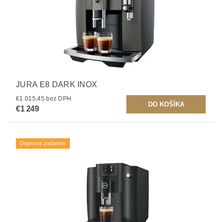
JURA E8 DARK INOX
€1 015,45 bez DPH
€1 249
Doprava zadarmo