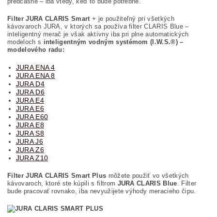
predčasne – iba vtedy, keď to bude potrebné.
Filter JURA CLARIS Smart
+
je použiteľný pri všetkých
kávovaroch JURA, v ktorých sa používa filter CLARIS Blue –
inteligentný merač je však aktívny iba pri plne automatických
modeloch s
inteligentným vodným systémom (I.W.S.®) –
modelového radu:
JURA ENA 4
JURA ENA 8
JURA D4
JURA D6
JURA E4
JURA E6
JURA E60
JURA E8
JURA S8
JURA J6
JURA Z6
JURA Z10
Filter JURA CLARIS Smart Plus
môžete použiť vo všetkých
kávovaroch, ktoré ste kúpili s filtrom
JURA CLARIS Blue
. Filter
bude pracovať rovnako, iba nevyužijete výhody meracieho čipu.