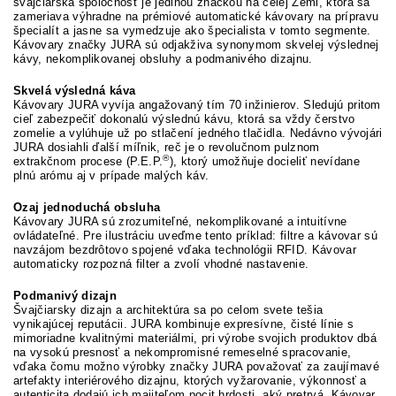
švajčiarska spoločnosť je jedinou značkou na celej Zemi, ktorá sa
zameriava výhradne na prémiové automatické kávovary na prípravu
špecialít a jasne sa vymedzuje ako špecialista v tomto segmente.
Kávovary značky JURA sú odjakživa synonymom skvelej výslednej
kávy, nekomplikovanej obsluhy a podmanivého dizajnu.
Skvelá výsledná káva
Kávovary JURA vyvíja angažovaný tím 70 inžinierov. Sledujú pritom
cieľ zabezpečiť dokonalú výslednú kávu, ktorá sa vždy čerstvo
zomelie a vylúhuje už po stlačení jedného tlačidla. Nedávno vývojári
JURA dosiahli ďalší míľnik, reč je o revolučnom pulznom
®
extrakčnom procese (P.E.P.
), ktorý umožňuje docieliť nevídane
plnú arómu aj v prípade malých káv.
Ozaj jednoduchá obsluha
Kávovary JURA sú zrozumiteľné, nekomplikované a intuitívne
ovládateľné. Pre ilustráciu uveďme tento príklad: filtre a kávovar sú
navzájom bezdrôtovo spojené vďaka technológii RFID. Kávovar
automaticky rozpozná filter a zvolí vhodné nastavenie.
Podmanivý dizajn
Švajčiarsky dizajn a architektúra sa po celom svete tešia
vynikajúcej reputácii. JURA kombinuje expresívne, čisté línie s
mimoriadne kvalitnými materiálmi, pri výrobe svojich produktov dbá
na vysokú presnosť a nekompromisné remeselné spracovanie,
vďaka čomu možno výrobky značky JURA považovať za zaujímavé
artefakty interiérového dizajnu, ktorých vyžarovanie, výkonnosť a
autenticita dodajú ich majiteľom pocit hrdosti, aký pretrvá. Kávovar