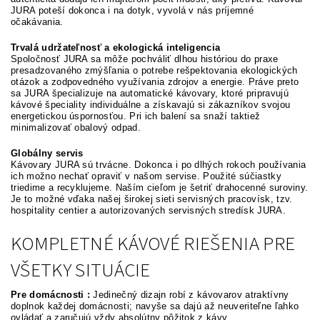
JURA poteší dokonca i na dotyk, vyvolá v nás príjemné
očakávania.
Trvalá udržateľnosť a ekologická inteligencia
Spoločnosť JURA sa môže pochváliť dlhou históriou do praxe
presadzovaného zmýšľania o potrebe rešpektovania ekologických
otázok a zodpovedného využívania zdrojov a energie. Práve preto
sa JURA špecializuje na automatické kávovary, ktoré pripravujú
kávové špeciality individuálne a získavajú si zákazníkov svojou
energetickou úspornosťou. Pri ich balení sa snaží taktiež
minimalizovať obalový odpad.
Globálny servis
Kávovary JURA sú trvácne. Dokonca i po dlhých rokoch používania
ich možno nechať opraviť v našom servise. Použité súčiastky
triedime a recyklujeme. Naším cieľom je šetriť drahocenné suroviny.
Je to možné vďaka našej širokej sieti servisných pracovísk, tzv.
hospitality centier a autorizovaných servisných stredísk JURA.
KOMPLETNÉ KÁVOVÉ RIEŠENIA PRE
VŠETKY SITUÁCIE
Pre domácnosti :
Jedinečný dizajn robí z kávovarov atraktívny
doplnok každej domácnosti; navyše sa dajú až neuveriteľne ľahko
ovládať a zaručujú vždy absolútny pôžitok z kávy.