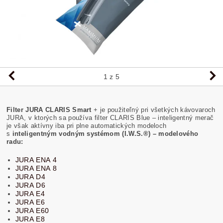
1
z 5
Filter JURA CLARIS Smart
+
je použiteľný pri všetkých kávovaroch
JURA, v ktorých sa používa filter CLARIS Blue – inteligentný merač
je však aktívny iba pri plne automatických modeloch
s
inteligentným vodným systémom (I.W.S.®) – modelového
radu:
JURA ENA 4
JURA ENA 8
JURA D4
JURA D6
JURA E4
JURA E6
JURA E60
JURA E8