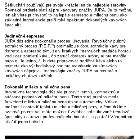
Šéfkuchári používajú pre svoje kreácie len tie najlepšie suroviny.
Rovnaké tvrdenie platí aj pre kávovary značky JURA. Je to možné,
len ak viete prichystať to najlepšie espresso a mliečnu penu ako
základné ingrediencie pre široké spektrum dokonalých kávových
špecialít.
Jedinečné espresso
JURA dôsledne zdokonalila proces lúhovania. Revolučný pulzný
®
extrakčný proces (P.E.P.
) optimalizuje dobu extrakcie kávy pre
ristretto a espresso tým, že v krátkych intervaloch pretláča horúcu
vodu cez zomletú kávu, čo zaručí dostatok arómy aj pre menšie
nápoje. Je jedno, či budete pripravovať tradičné kávy alebo to
pojmete ako východiskový bod pre vytváranie zaujímavých
kávových nápojov – technológia značky JURA sa postará o
unikátny chuťový zážitok
Dokonalé mlieko a mliečna pena
Inovatívna technológia dýz vie pripraviť jemnú, kompaktnú a
súčasne podmanivú mliečnu penu. Tento stroj prepína medzi
funkciami mlieko a mliečna pena úplne automaticky. Vďaka
možnosti nastaviť teplotu mlieka a mliečnej peny, v čom držíme
svetové prvenstvo, máte možnosť vyrábať sofistikované trendové
špeciality na úrovni profesionálneho baristu – a postačí Vám pritom
stlačiť jedno tlačidlo.