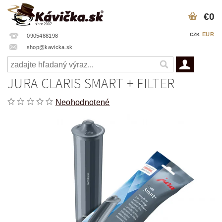
€0
EUR
CZK
0905488198
shop@kavicka.sk
JURA CLARIS SMART + FILTER
Neohodnotené