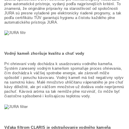
plne automatické prístroje, vydaný podľa najprísnejších kritérií. To
znamená, že originálne prípravky na starostlivosť od spoločnosti
JURA sú presne vyladené pre elektronicky riadené programy, a tak
podľa certifikátu TÜV garantujú hygienu a čistotu každého plne
automatického prístroja JURA.
Vodný kameň zhoršuje kvalitu a chuť vody
Pri ohrievaní vody dochádza k usadzovaniu vodného kameňa.
Systém zanesený vodným kameňom spomaľuje proces ohrievania,
čím dochádza k väčšej spotrebe energie, ale zároveň môže
spôsobiť i poruchu kávovaru. Vodný kameň má tiež negatívny vplyv
na samotnú kávu. Malé množstvo uhličitanu vápenatého je pre chuť
kávy dôležité, ale pri väčšom množstve už dodáva vode nepríjemnú
pachuť. Kávová aróma sa tak nemôže plne rozvinúť, čo môže byť
čiastočne spôsobené i kolísajúcou teplotou vody.
Vďaka filtrom CLARIS je odstraňovanie vodného kameňa