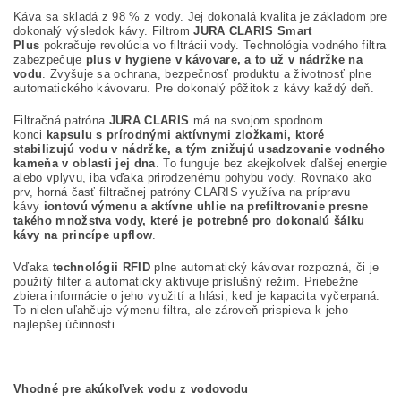
Káva sa skladá z 98 % z vody. Jej dokonalá kvalita je základom pre
dokonalý výsledok kávy. Filtrom
JURA CLARIS Smart
Plus
pokračuje revolúcia vo filtrácii vody. Technológia vodného filtra
zabezpečuje
plus v hygiene v kávovare, a to už v nádržke na
vodu
. Zvyšuje sa ochrana, bezpečnosť produktu a životnosť plne
automatického kávovaru. Pre dokonalý pôžitok z kávy každý deň.
Filtračná patróna
JURA CLARIS
má na svojom spodnom
konci
kapsulu s prírodnými aktívnymi zložkami, ktoré
stabilizujú vodu v nádržke, a tým znižujú usadzovanie vodného
kameňa v oblasti jej dna
. To funguje bez akejkoľvek ďalšej energie
alebo vplyvu, iba vďaka prirodzenému pohybu vody. Rovnako ako
prv, horná časť filtračnej patróny CLARIS využíva na prípravu
kávy
iontovú výmenu a aktívne uhlie na prefiltrovanie presne
takého množstva vody, které je potrebné pro dokonalú šálku
kávy na princípe upflow
.
Vďaka
technológii RFID
plne automatický kávovar rozpozná, či je
použitý filter a automaticky aktivuje príslušný režim. Priebežne
zbiera informácie o jeho využití a hlási, keď je kapacita vyčerpaná.
To nielen uľahčuje výmenu filtra, ale zároveň prispieva k jeho
najlepšej účinnosti.
Vhodné pre akúkoľvek vodu z vodovodu