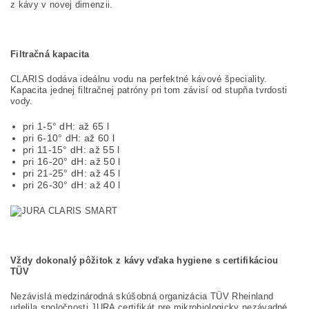
z kávy v novej dimenzii.
Filtračná kapacita
CLARIS dodáva ideálnu vodu na perfektné kávové špeciality.
Kapacita jednej filtračnej patróny pri tom závisí od stupňa tvrdosti
vody.
pri 1-5° dH: až 65 l
pri 6-10° dH: až 60 l
pri 11-15° dH: až 55 l
pri 16-20° dH: až 50 l
pri 21-25° dH: až 45 l
pri 26-30° dH: až 40 l
Vždy dokonalý pôžitok z kávy vďaka hygiene s certifikáciou
TÜV
Nezávislá medzinárodná skúšobná organizácia TÜV Rheinland
udelila spoločnosti JURA certifikát pre mikrobiologicky nezávadné