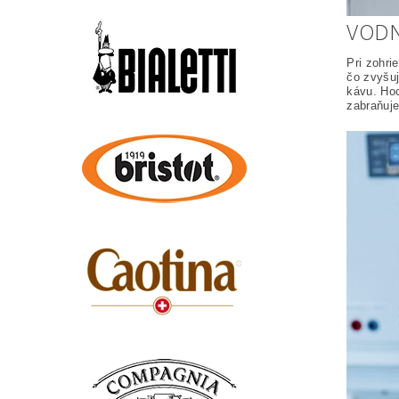
VODN
Pri zohr
čo zvyšuj
kávu. Hoc
zabraňuje