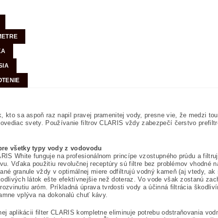
METRE
KA
SIA
TENIE
, kto sa aspoň raz napil pravej pramenitej vody, presne vie, že medzi t
povediac svety. Používanie filtrov CLARIS vždy zabezpečí čerstvo prefilt
re všetky typy vody z vodovodu
ARIS White funguje na profesionálnom princípe vzostupného prúdu a filtr
avu. Vďaka použitiu revolučnej receptúry sú filtre bez problémov vhodné n
ané granule vždy v optimálnej miere odfiltrujú vodný kameň (aj vtedy, a
odlivých látok ešte efektívnejšie než doteraz. Vo vode však zostanú zacho
rozvinutiu aróm. Príkladná úprava tvrdosti vody a účinná filtrácia škodli
amne vplýva na dokonalú chuť kávy.
nej aplikácii filter CLARIS kompletne eliminuje potrebu odstraňovania 