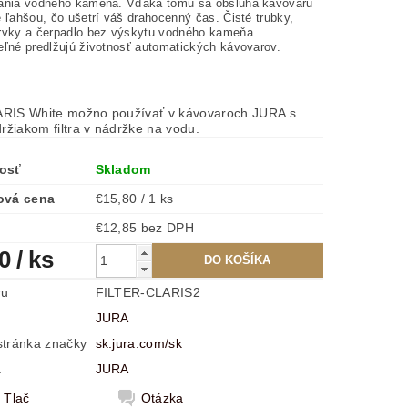
ania vodného kameňa. Vďaka tomu sa obsluha kávovaru
 ľahšou, čo ušetrí váš drahocenný čas. Čisté trubky,
rvky a čerpadlo bez výskytu vodného kameňa
eľné predlžujú životnosť automatických kávovarov.
LARIS White možno používať v kávovaroch JURA s
ržiakom filtra v nádržke na vodu.
osť
Skladom
ová cena
€15,80 / 1 ks
€12,85 bez DPH
80
/ ks
ru
FILTER-CLARIS2
JURA
tránka značky
sk.jura.com/sk
a
JURA
Tlač
Otázka