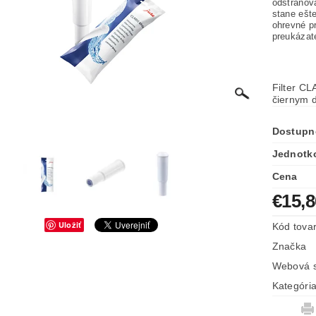
odstraňov
stane ešte
ohrevné p
preukázat
Filter C
čiernym d
Dostupn
Jednotk
Cena
€15,
Uložiť
Kód tova
Značka
Webová s
Kategóri