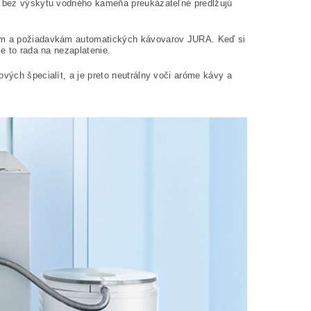
lo bez výskytu vodného kameňa preukázateľné predlžujú
ebám a požiadavkám automatických kávovarov JURA. Keď si
Je to rada na nezaplatenie.
ových špecialít, a je preto neutrálny voči aróme kávy a