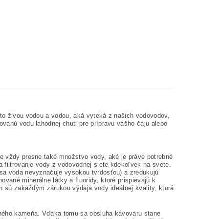
outo živou vodou a vodou, aká vyteká z našich vodovodov,
rovanú vodu lahodnej chuti pre prípravu vášho čaju alebo
uje vždy presne také množstvo vody, aké je práve potrebné
a filtrovanie vody z vodovodnej siete kdekoľvek na svete.
k sa voda nevyznačuje vysokou tvrdosťou) a zredukujú
vané minerálne látky a fluoridy, ktoré prispievajú k
vín sú zakaždým zárukou výdaja vody ideálnej kvality, ktorá
vodného kameňa. Vďaka tomu sa obsluha kávovaru stane