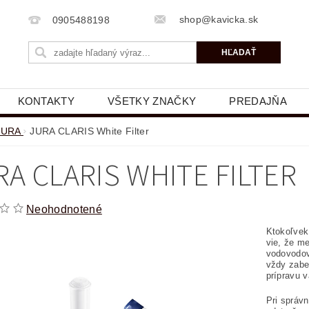
shop@kavicka.sk
0905488198
KONTAKTY
VŠETKY ZNAČKY
PREDAJŇA
JURA
JURA CLARIS White Filter
RA CLARIS WHITE FILTER
Neohodnotené
Ktokoľvek,
vie, že m
vodovodov
vždy zabez
prípravu 
Pri správn