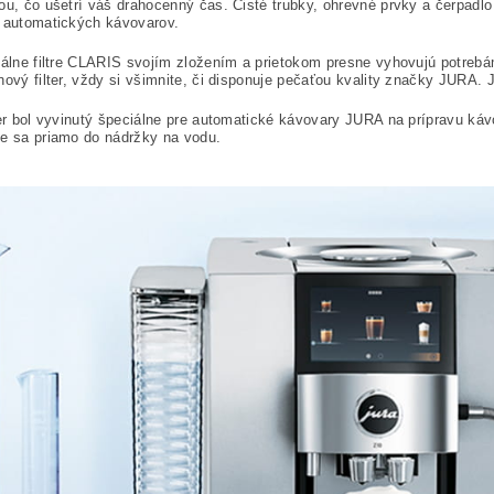
ou, čo ušetrí váš drahocenný čas. Čisté trubky, ohrevné prvky a čerpad
 automatických kávovarov.
inálne filtre CLARIS svojím zložením a prietokom presne vyhovujú potr
nový filter, vždy si všimnite, či disponuje pečaťou kvality značky JURA. 
ter bol vyvinutý špeciálne pre automatické kávovary JURA na prípravu káv
e sa priamo do nádržky na vodu.