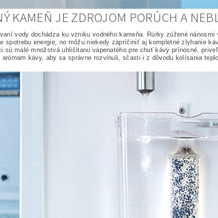
Ý KAMEŇ JE ZDROJOM PORÚCH A NEB
ievaní vody dochádza ku vzniku vodného kameňa. Rúrky zúžené nánosmi 
e spotrebu energie, no môžu niekedy zapríčiniť aj kompletné zlyhanie k
i sú malé množstvá uhličitanu vápenatého pre chuť kávy prínosné, priv
 arómam kávy, aby sa správne rozvinuli, sčasti i z dôvodu kolísania tepl