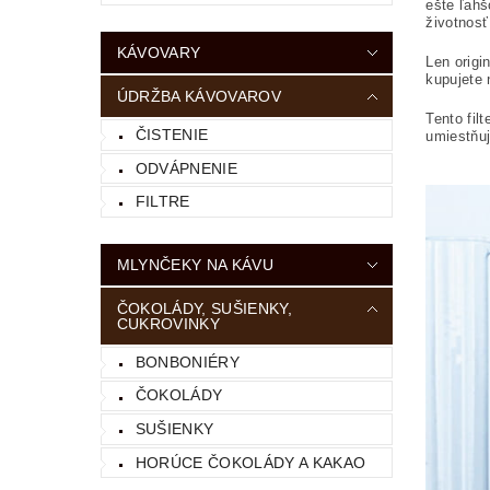
ešte ľahš
životnosť
KÁVOVARY
Len orig
kupujete 
ÚDRŽBA KÁVOVAROV
Tento fil
ČISTENIE
umiestňuj
ODVÁPNENIE
FILTRE
MLYNČEKY NA KÁVU
ČOKOLÁDY, SUŠIENKY,
CUKROVINKY
BONBONIÉRY
ČOKOLÁDY
SUŠIENKY
HORÚCE ČOKOLÁDY A KAKAO