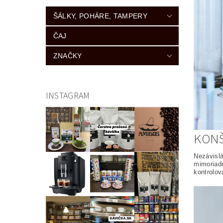
ŠÁLKY, POHÁRE, TAMPERY
ČAJ
ZNAČKY
INSTAGRAM
KONŠ
Nezávislá
mimoriadn
kontrolov