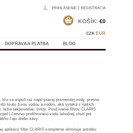
|
PRIHLÁSENIE
REGISTRÁCIA
KOŠÍK:
€0
EUR
CZK
DOPRAVA A PLATBA
BLOG
 kto sa aspoň raz napil pravej pramenitej vody, presne
edzi touto živou vodou a vodou, aká vyteká z našich
, ležia takpovediac svety. Používanie filtrov CLARIS
pečí čerstvo prefiltrovanú vodu lahodnej chuti pre
vášho čaju alebo kávy.
ej aplikácii filter CLARIS kompletne eliminuje potrebu