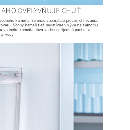
LAHO OVPLYVŇUJE CHUŤ
vodného kameňa nielenže spomaľujú proces ohrievania,
ávovaru. Vodný kameň tiež negatívne vplýva na samotnú
eľa vodného kameňa dáva vode nepríjemnú pachuť a
oty vody.