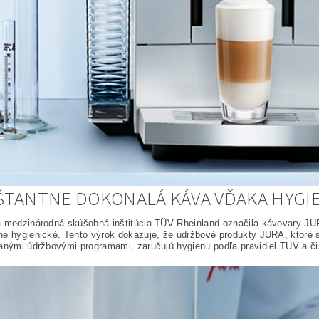
TANTNE DOKONALÁ KÁVA VĎAKA HYGIE
 medzinárodná skúšobná inštitúcia TÜV Rheinland označila kávovary JURA
e hygienické. Tento výrok dokazuje, že údržbové produkty JURA, ktoré s
anými údržbovými programami, zaručujú hygienu podľa pravidiel TÜV a č