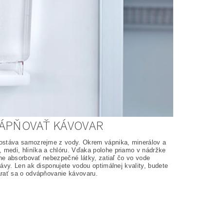
VÁPŇOVAŤ KÁVOVAR
zostáva samozrejme z vody. Okrem vápnika, minerálov a
 medi, hliníka a chlóru. Vďaka polohe priamo v nádržke
tne absorbovať nebezpečné látky, zatiaľ čo vo vode
ávy. Len ak disponujete vodou optimálnej kvality, budete
arať sa o odvápňovanie kávovaru.