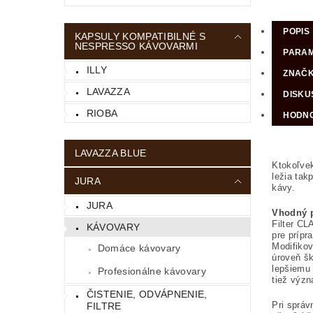
POPIS
KAPSULY KOMPATIBILNÉ S
NESPRESSO KÁVOVARMI
PARA
ILLY
ZNAČ
LAVAZZA
DISKU
RIOBA
HODNO
LAVAZZA BLUE
Ktokoľvek
ležia tak
JURA
kávy.
JURA
Vhodný p
Filter CL
KÁVOVARY
pre prípr
Modifikov
Domáce kávovary
úroveň šk
lepšiemu 
Profesionálne kávovary
tiež význ
ČISTENIE, ODVÁPNENIE,
Pri správ
FILTRE