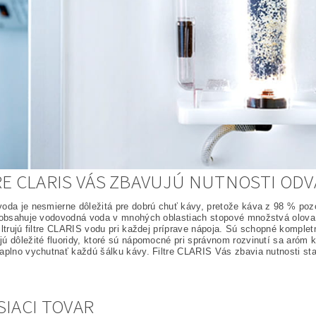
RE CLARIS VÁS ZBAVUJÚ NUTNOSTI OD
oda je nesmierne dôležitá pre dobrú chuť kávy, pretože káva z 98 % po
 obsahuje vodovodná voda v mnohých oblastiach stopové množstvá olova,
iltrujú filtre CLARIS vodu pri každej príprave nápoja. Sú schopné komple
ú dôležité fluoridy, ktoré sú nápomocné pri správnom rozvinutí sa aróm k
aplno vychutnať každú šálku kávy. Filtre CLARIS Vás zbavia nutnosti st
SIACI TOVAR