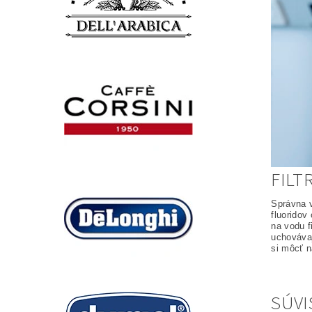
FILT
Správna v
fluoridov
na vodu f
uchovávaj
si môcť n
SÚVI