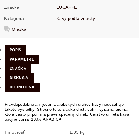
Značka
LUCAFFÉ
Kategória
Kávy podľa značky
Otázka
POPIS
PARAMETRE
ZNAČKA
DISKUSIA
HODNOTENIE
Pravdepodobne ani jeden z arabských druhov kávy nedosahuje
takéto výsledky. Stredné telo, sladká chuť, veľmi výrazná aróma,
ktorá často pripomína práve upečený chlieb. Čerstvo umletá káva
opojne vonia. 100% ARABICA.
Hmotnosť
1.03 kg