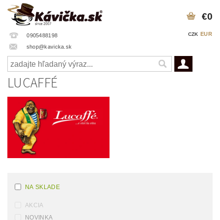
€0
EUR
CZK
0905488198
shop@kavicka.sk
LUCAFFÉ
NA SKLADE
AKCIA
NOVINKA