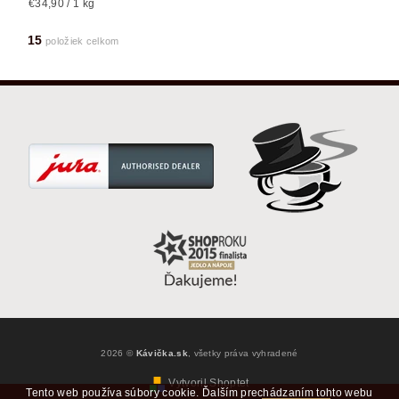
€34,90 / 1 kg
15
položiek celkom
2026 ©
Kávička.sk
, všetky práva vyhradené
Vytvoril Shoptet
Tento web používa súbory cookie. Ďalším prechádzaním tohto webu