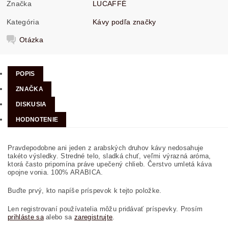
Značka
LUCAFFÉ
Kategória
Kávy podľa značky
Otázka
POPIS
ZNAČKA
DISKUSIA
HODNOTENIE
Pravdepodobne ani jeden z arabských druhov kávy nedosahuje
takéto výsledky. Stredné telo, sladká chuť, veľmi výrazná aróma,
ktorá často pripomína práve upečený chlieb. Čerstvo umletá káva
opojne vonia. 100% ARABICA.
Buďte prvý, kto napíše príspevok k tejto položke.
Len registrovaní používatelia môžu pridávať príspevky. Prosím
prihláste sa
alebo sa
zaregistrujte
.