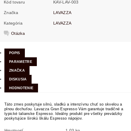
Kód tovaru
KAV-LAV-003
Značka
LAVAZZA
Kategória
LAVAZZA
Otázka
POPIS
PARAMETRE
ZNAČKA
DISKUSIA
HODNOTENIE
Táto zmes poskytuje silnú, sladkú a intenzívnu chuť so skvelou a
plnou dochuťou. Lavazza Gran Espresso Vám garantuje tradičné a
typické talianske Espresso. Ideálny produkt pre všetky prevádzky
poskytujúce širokú škálu Espresso nápojov.
Hmotnosť
1.03 kg