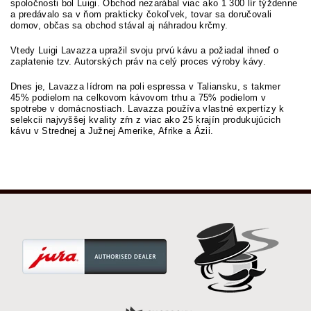
spoločnosti bol Luigi. Obchod nezarábal viac ako 1 300 lír týždenne
a predávalo sa v ňom prakticky čokoľvek, tovar sa doručovali
domov, občas sa obchod stával aj náhradou krčmy.
Vtedy Luigi Lavazza upražil svoju prvú kávu a požiadal ihneď o
zaplatenie tzv. Autorských práv na celý proces výroby kávy.
Dnes je, Lavazza lídrom na poli espressa v Taliansku, s takmer
45% podielom na celkovom kávovom trhu a 75% podielom v
spotrebe v domácnostiach. Lavazza používa vlastné expertízy k
selekcii najvyššej kvality zŕn z viac ako 25 krajín produkujúcich
kávu v Strednej a Južnej Amerike, Afrike a Ázii.