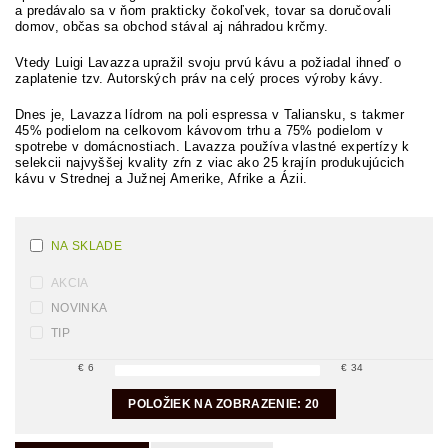
a predávalo sa v ňom prakticky čokoľvek, tovar sa doručovali
domov, občas sa obchod stával aj náhradou krčmy.
Vtedy Luigi Lavazza upražil svoju prvú kávu a požiadal ihneď o
zaplatenie tzv. Autorských práv na celý proces výroby kávy.
Dnes je, Lavazza lídrom na poli espressa v Taliansku, s takmer
45% podielom na celkovom kávovom trhu a 75% podielom v
spotrebe v domácnostiach. Lavazza používa vlastné expertízy k
selekcii najvyššej kvality zŕn z viac ako 25 krajín produkujúcich
kávu v Strednej a Južnej Amerike, Afrike a Ázii.
NA SKLADE
AKCIA
NOVINKA
TIP
€
6
€
34
POLOŽIEK NA ZOBRAZENIE:
20