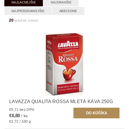
NAJLACNEJŠIE
NAJDRAHŠIE
NAJPREDÁVANEJŠIE
ABECEDNE
20
položiek celkom
LAVAZZA QUALITA ROSSA MLETÁ KÁVA 250G
€5,71 bez DPH
€6,80
/ ks
€2,72 / 100 g