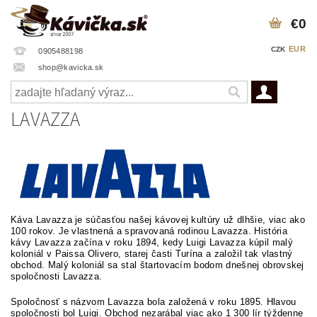
€0
EUR
CZK
0905488198
shop@kavicka.sk
LAVAZZA
Káva Lavazza je súčasťou našej kávovej kultúry už dlhšie, viac ako
100 rokov. Je vlastnená a spravovaná rodinou Lavazza. História
kávy Lavazza začína v roku 1894, kedy Luigi Lavazza kúpil malý
koloniál v Paissa Olivero, starej časti Turína a založil tak vlastný
obchod. Malý koloniál sa stal štartovacím bodom dnešnej obrovskej
spoločnosti Lavazza.
Spoločnosť s názvom Lavazza bola založená v roku 1895. Hlavou
spoločnosti bol Luigi. Obchod nezarábal viac ako 1 300 lír týždenne