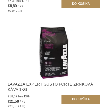
€7,39 bez DPH
€8,80
/ ks
€0,04 / 1 g
LAVAZZA EXPERT GUSTO FORTE ZRNKOVÁ
KÁVA 1KG
€18,07 bez DPH
€21,50
/ ks
€21,50 / 1 kg