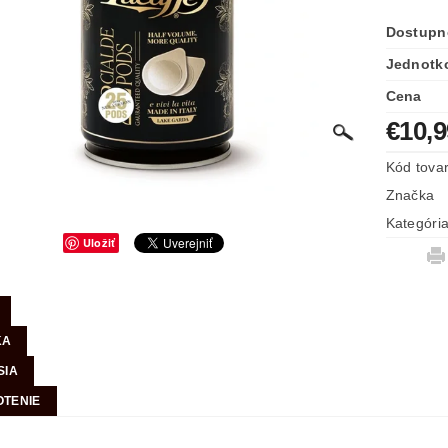
Dostupn
Jednotk
Cena
€10,
Kód tova
Značka
Kategóri
Uložiť
KA
SIA
TENIE