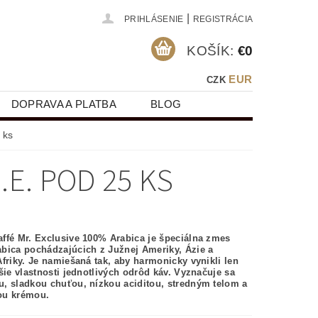
|
PRIHLÁSENIE
REGISTRÁCIA
KOŠÍK:
€0
EUR
CZK
DOPRAVA A PLATBA
BLOG
 ks
.E. POD 25 KS
ffé Mr. Exclusive 100% Arabica je špeciálna zmes
bica pochádzajúcich z Južnej Ameriky, Ázie a
Afriky. Je namiešaná tak, aby harmonicky vynikli len
pšie vlastnosti jednotlivých odrôd káv. Vyznačuje sa
, sladkou chuťou, nízkou aciditou, stredným telom a
ou krémou.