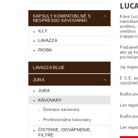
LUCA
KAPSULY KOMPATIBILNÉ S
Káva Luca
NESPRESSO KÁVOVARMI
namiešaná
aciditou,
ILLY
orieškov.
(cappuccin
LAVAZZA
Pražiareň
RIOBA
ako jej k
príchuťa
Jej maje
LAVAZZA BLUE
E.S.E. po
JURA
rozložite
JURA
Buďte prv
KÁVOVARY
Len regis
Domáce kávovary
Buďte prv
Profesionálne kávovary
Len regis
ČISTENIE, ODVÁPNENIE,
FILTRE