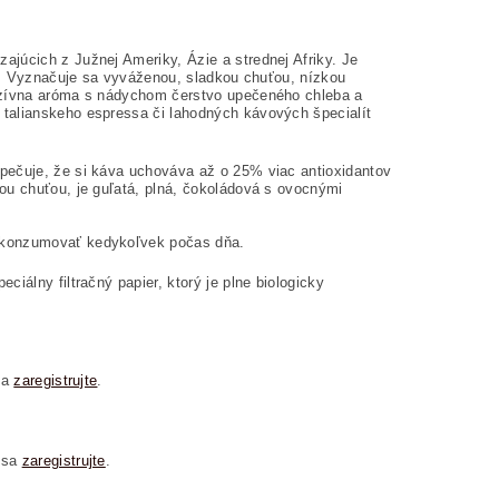
júcich z Južnej Ameriky, Ázie a strednej Afriky. Je
áv. Vyznačuje sa vyváženou, sladkou chuťou, nízkou
enzívna aróma s nádychom čerstvo upečeného chleba a
talianskeho espressa či lahodných kávových špecialít
pečuje, že si káva uchováva až o 25% viac antioxidantov
ou chuťou, je guľatá, plná, čokoládová s ovocnými
e konzumovať kedykoľvek počas dňa.
iálny filtračný papier, ktorý je plne biologicky
sa
zaregistrujte
.
 sa
zaregistrujte
.