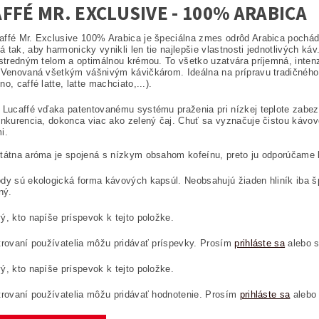
FFÉ MR. EXCLUSIVE - 100% ARABICA
ffé Mr. Exclusive 100% Arabica je špeciálna zmes odrôd Arabica pochádza
 tak, aby harmonicky vynikli len tie najlepšie vlastnosti jednotlivých k
 stredným telom a optimálnou krémou. To všetko uzatvára príjemná, int
 Venovaná všetkým vášnivým kávičkárom. Ideálna na prípravu tradičného 
o, caffé latte, latte machciato,...).
 Lucaffé vďaka patentovanému systému praženia pri nízkej teplote zabez
onkurencia, dokonca viac ako zelený čaj. Chuť sa vyznačuje čistou kávov
mi.
státna aróma je spojená s nízkym obsahom kofeínu, preto ju odporúčam
dy sú ekologická forma kávových kapsúl. Neobsahujú žiaden hliník iba špec
ľný.
ý, kto napíše príspevok k tejto položke.
trovaní používatelia môžu pridávať príspevky. Prosím
prihláste sa
alebo 
ý, kto napíše príspevok k tejto položke.
trovaní používatelia môžu pridávať hodnotenie. Prosím
prihláste sa
alebo