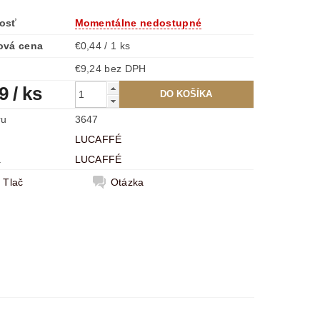
osť
Momentálne nedostupné
ová cena
€0,44 / 1 ks
€9,24 bez DPH
99
/ ks
ru
3647
LUCAFFÉ
a
LUCAFFÉ
Tlač
Otázka