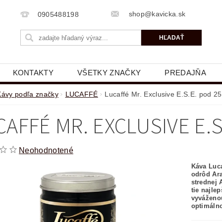
shop@kavicka.sk
0905488198
KONTAKTY
VŠETKY ZNAČKY
PREDAJŇA
Kávy podľa značky
LUCAFFÉ
Lucaffé Mr. Exclusive E.S.E. pod 25
CAFFÉ MR. EXCLUSIVE E.S
Neohodnotené
Káva Luca
odrôd Ara
strednej 
tie najle
vyváženou
optimáln