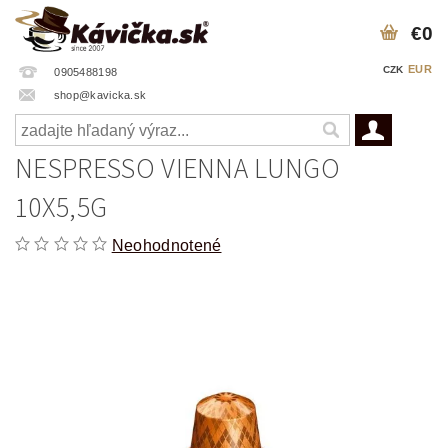
€0
EUR
CZK
0905488198
shop@kavicka.sk
NESPRESSO VIENNA LUNGO
10X5,5G
Neohodnotené