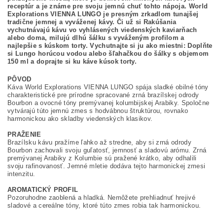
receptúr a je známe pre svoju jemnú chuť tohto nápoja. World
Explorations VIENNA LUNGO je presným zrkadlom tunajšej
tradične jemnej a vyváženej kávy. Či už si Rakúšania
vychutnávajú kávu vo vyhlásených viedenských kaviarňach
alebo doma, milujú dlhú šálku s vyváženým profilom a
najlepšie s kúskom torty. Vychutnajte si ju ako miestni: Doplňte
si Lungo horúcou vodou alebo šľahačkou do šálky s objemom
150 ml a doprajte si ku káve kúsok torty.
PÔVOD
Káva World Explorations VIENNA LUNGO spája sladké obilné tóny
charakteristické pre prírodne spracované zrná brazílskej odrody
Bourbon a ovocné tóny premývanej kolumbijskej Arabiky. Spoločne
vytvárajú túto jemnú zmes s hodvábnou štruktúrou, rovnako
harmonickou ako skladby viedenských klasikov.
PRAŽENIE
Brazílsku kávu pražíme ľahko až stredne, aby si zrná odrody
Bourbon zachovali svoju guľatosť, jemnosť a sladovú arómu. Zrná
premývanej Arabiky z Kolumbie sú pražené krátko, aby odhalili
svoju rafinovanosť. Jemné mletie dodáva tejto harmonickej zmesi
intenzitu.
AROMATICKÝ PROFIL
Pozoruhodne zaoblená a hladká. Nemôžete prehliadnuť hrejivé
sladové a cereálne tóny, ktoré túto zmes robia tak harmonickou.