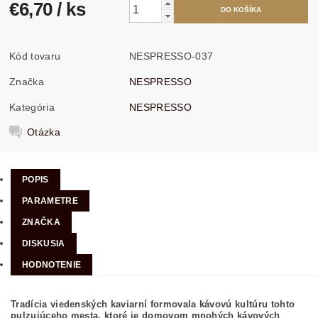
€6,70
/ ks
Kód tovaru
NESPRESSO-037
Značka
NESPRESSO
Kategória
NESPRESSO
Otázka
POPIS
PARAMETRE
ZNAČKA
DISKUSIA
HODNOTENIE
Tradícia viedenských kaviarní formovala kávovú kultúru tohto
pulzujúceho mesta, ktoré je domovom mnohých kávových