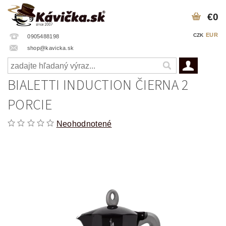
€0
EUR
CZK
0905488198
shop@kavicka.sk
BIALETTI INDUCTION ČIERNA 2
PORCIE
Neohodnotené