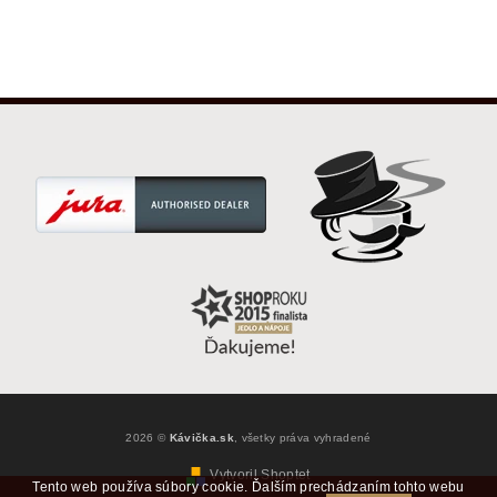
2026 ©
Kávička.sk
, všetky práva vyhradené
Vytvoril Shoptet
Tento web používa súbory cookie. Ďalším prechádzaním tohto webu