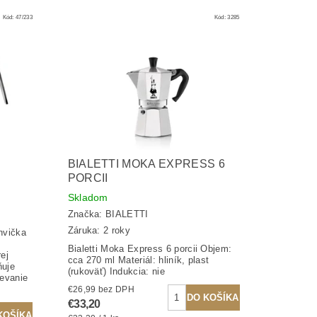
Kód:
47/233
Kód:
3285
BIALETTI MOKA EXPRESS 6
PORCII
Skladom
Značka:
BIALETTI
Záruka: 2 roky
nvička
Bialetti Moka Express 6 porcii Objem:
ej
cca 270 ml Materiál: hliník, plast
ňuje
(rukoväť) Indukcia: nie
ievanie
€26,99 bez DPH
€33,20