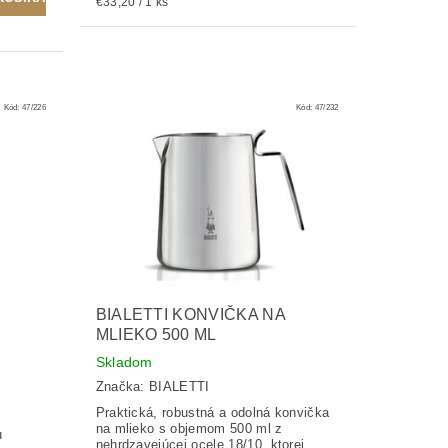
€33,20 / 1 ks
Kód:
47/226
Kód:
47/232
BIALETTI KONVIČKA NA
MLIEKO 500 ML
Skladom
Značka:
BIALETTI
Praktická, robustná a odolná konvička
na mlieko s objemom 500 ml z
ú
nehrdzavejúcej ocele 18/10, ktorej