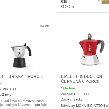
€15
€15 / 1 ks
Kód:
1719
ETTI BRIKKA 4 PORCIE
BIALETTI INDUCTION
ČERVENÁ 6 PORCII
om
Skladom
a:
BIALETTI
Značka:
BIALETTI
: 2 roky
Záruka: 2 roky
e radi kávu s krémovou penou,
je ideálnym kávovarom pre Vás
Kávovary MOKA INDUCTION s
.