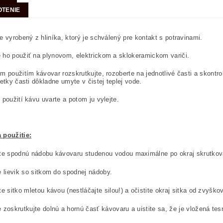
TENIE
e vyrobený z hliníka, ktorý je schválený pre kontakt s potravinami.
ho použiť na plynovom, elektrickom a sklokeramickom variči.
m použitím kávovar rozskrutkujte, rozoberte na jednotlivé časti a skontr
šetky časti dôkladne umyte v čistej teplej vode.
 použití kávu uvarte a potom ju vylejte.
 použitie:
te spodnú nádobu kávovaru studenou vodou maximálne po okraj skrutkova
e lievik so sitkom do spodnej nádoby.
e sitko mletou kávou (nestláčajte silou!) a očistite okraj sitka od zvyško
 zoskrutkujte dolnú a hornú časť kávovaru a uistite sa, že je vložená te