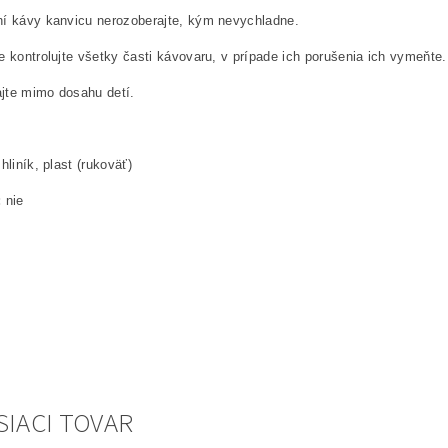
í kávy kanvicu nerozoberajte, kým nevychladne.
e kontrolujte všetky časti kávovaru, v prípade ich porušenia ich vymeňte.
jte mimo dosahu detí.
hliník, plast (rukoväť)
:
nie
SIACI TOVAR