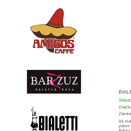
BIAL
Sklad
Značk
Záruka
Ak mát
potom 
Brikka