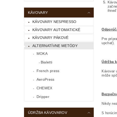
Kávov
začne
ihneď
KÁVOVARY
KÁVOVARY NESPRESSO
Odporúča
KÁVOVARY AUTOMATICKÉ
KÁVOVARY PÁKOVÉ
Pre prípr
upchať).
ALTERNATÍVNE METÓDY
MOKA
Údržba k
Bialetti
French press
Kávovar u
môže spôs
AeroPress
CHEMEX
Bezpečn
Dripper
Nikdy nez
ÚDRŽBA KÁVOVAROV
S horúcim