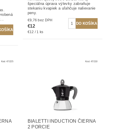
špeciálna úprava výlevky zabraňuje
stekaniu kvapiek a uľahčuje nalievanie
as.
peny.
yrobená
...
€9,76 bez DPH
€12
€12 / 1 ks
Kód:
47/225
Kód:
47/210
IERNA
BIALETTI INDUCTION ČIERNA
2 PORCIE