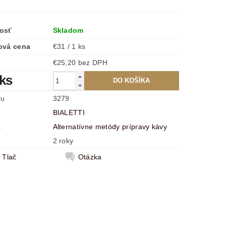
osť
Skladom
ová cena
€31 / 1 ks
€25,20 bez DPH
 ks
ru
3279
BIALETTI
a
Alternatívne metódy prípravy kávy
2 roky
Tlač
Otázka