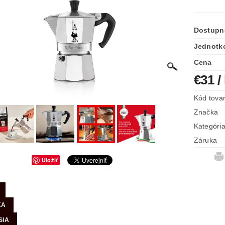
Dostupn
Jednotk
Cena
€31
/
Kód tova
Značka
Kategóri
Záruka
Uložiť
KA
SIA