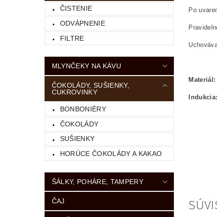
ČISTENIE
Po uvaren
ODVÁPNENIE
Pravideln
FILTRE
Uchováva
MLYNČEKY NA KÁVU
Materiál:
ČOKOLÁDY, SUŠIENKY,
CUKROVINKY
Indukcia
BONBONIÉRY
ČOKOLÁDY
SUŠIENKY
HORÚCE ČOKOLÁDY A KAKAO
ŠÁLKY, POHÁRE, TAMPERY
SÚVI
ČAJ