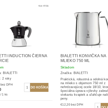
Kód:
47/211
ETTI INDUCTION ČIERNA
BIALETTI KONVIČKA NA
RCIE
MLIEKO 750 ML
om
Skladom
a:
BIALETTI
Značka:
BIALETTI
: 2 roky
Praktická, robustná a odolná ko
na mlieko s objemom 750 ml z
€34,39 bez DPH
nehrdzavejúcej ocele 18/10, ktor
0
špeciálna úprava výlevky zabra
/ 1 ks
stekaniu kvapiek a uľahčuje nal
peny.
€12,20 bez DPH