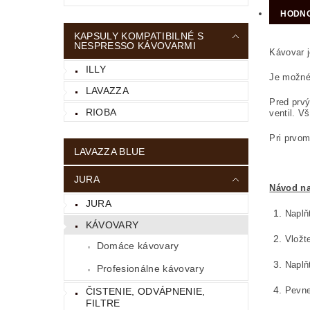
HODNO
KAPSULY KOMPATIBILNÉ S
NESPRESSO KÁVOVARMI
Kávovar j
ILLY
Je možné 
LAVAZZA
Pred prvý
RIOBA
ventil. V
Pri prvom
LAVAZZA BLUE
JURA
Návod na
JURA
Naplň
KÁVOVARY
Vložt
Domáce kávovary
Naplňt
Profesionálne kávovary
Pevne
ČISTENIE, ODVÁPNENIE,
FILTRE