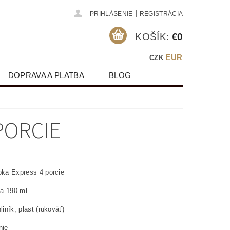
|
PRIHLÁSENIE
REGISTRÁCIA
KOŠÍK:
€0
EUR
CZK
DOPRAVA A PLATBA
BLOG
PORCIE
Moka Express 4 porcie
a 190 ml
hliník, plast (rukoväť)
nie