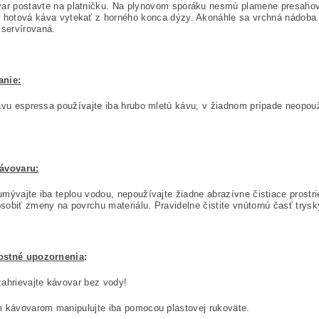
ar postavte na platničku. Na plynovom sporáku nesmú plamene presahov
 hotová káva vytekať z horného konca dýzy. Akonáhle sa vrchná nádoba n
 servírovaná.
nie:
avu espressa používajte iba hrubo mletú kávu, v žiadnom prípade neopouž
ávovaru:
mývajte iba teplou vodou, nepoužívajte žiadne abrazívne čistiace prostr
obiť zmeny na povrchu materiálu. Pravidelne čistite vnútornú časť trysk
ostné upozornenia
:
ahrievajte kávovar bez vody!
 kávovarom manipulujte iba pomocou plastovej rukoväte.