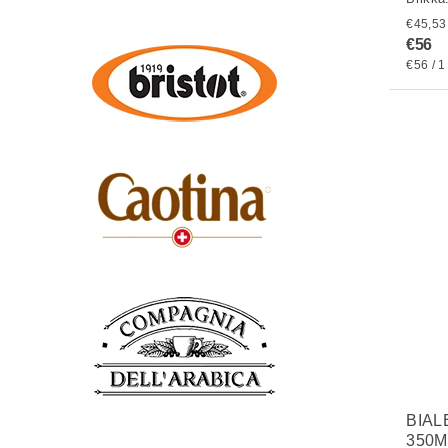
€56
€56 / 1
BIAL
350M