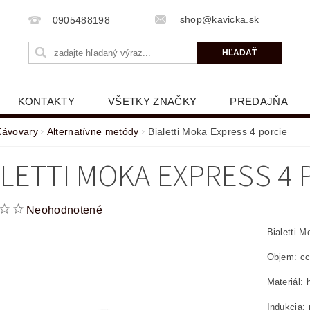
shop@kavicka.sk
0905488198
KONTAKTY
VŠETKY ZNAČKY
PREDAJŇA
Kávovary
Alternatívne metódy
Bialetti Moka Express 4 porcie
ALETTI MOKA EXPRESS 4 
Neohodnotené
Bialetti 
Objem: cc
Materiál: 
Indukcia: 