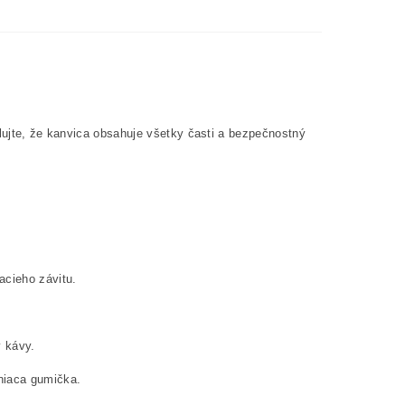
olujte, že kanvica obsahuje všetky časti a bezpečnostný
cieho závitu.
v kávy.
sniaca gumička.