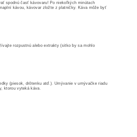
ať spodnú časť kávovaru! Po niekoľkých minútach
aplní kávou, kávovar zložte z platničky. Káva môže byť
ívajte rozpustnú alebo extrakty (sitko by sa mohlo
iedky (piesok, drôtenku atď.). Umývanie v umývačke riadu
y, ktorou vyteká káva.