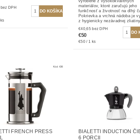
vyrobené z vysokokvalitných
materiálov, ktoré zaručujú jeho
€45,53 bez DPH
funkčnosť a životnosť na dlhý č
Pokrievka a vrchná nádoba je v
 ks
z hygienicky nezávadnej zliatiny
€40,65 bez DPH
€50
€50 / 1 ks
Kód:
436
ETTI FRENCH PRESS
BIALETTI INDUCTION Č
L
6 PORCII